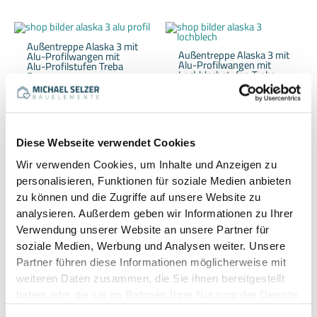
Dieses
Dieses
Produkt
Produkt
weist
weist
Außentreppe Alaska 3 mit
Außentreppe Alaska 3 mit
mehrere
mehrere
Alu-Profilwangen mit
Alu-Profilwangen mit
Varianten
Variante
Alu-Profilstufen Treba
Lochblechstufen Treba
auf.
auf.
Frewa
Frewa
Die
Die
368,00
€
Optionen
Optione
318,00
€
können
können
–
–
auf
auf
1.941,00
€
1.665,00
€
der
der
Produktseite
Produkts
gewählt
gewählt
184,00
€
Diese Webseite verwendet Cookies
159,00
€
werden
werden
–
Wir verwenden Cookies, um Inhalte und Anzeigen zu
–
138,64
€
118,93
€
personalisieren, Funktionen für soziale Medien anbieten
/
Stufe
/
Stufe
zu können und die Zugriffe auf unsere Website zu
inkl. MwSt.
inkl. MwSt.
analysieren. Außerdem geben wir Informationen zu Ihrer
zzgl.
Versandkosten
Verwendung unserer Website an unsere Partner für
zzgl.
Versandkosten
soziale Medien, Werbung und Analysen weiter. Unsere
Liefer-/Abholzeit:
ca. 15-
Liefer-/Abholzeit:
ca. 15-
20 Werktage / -
Partner führen diese Informationen möglicherweise mit
20 Werktage / -
weiteren Daten zusammen, die Sie ihnen bereitgestellt
Ausführung wählen
haben oder die sie im Rahmen Ihrer Nutzung der Dienste
Ausführung wählen
gesammelt haben.