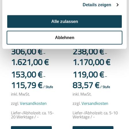
Details zeigen
Dieses
Dieses
Produkt
Produkt
Alle zulassen
weist
weist
Außentreppe Alaska 3 mit
mehrere
mehrere
Alu-Profilwangen mit
Geländer für
Varianten
Variante
Gitterroststufen Treba
Außenwangentreppe
auf.
auf.
Ablehnen
Frewa
Alaska 3 Treba Frewa
Die
Die
Optionen
Optione
306,00
€
238,00
€
können
können
–
–
auf
auf
1.621,00
€
1.170,00
€
der
der
Produktseite
Produkts
gewählt
gewählt
153,00
€
119,00
€
werden
werden
–
–
115,79
€
83,57
€
/
Stufe
/
Stufe
inkl. MwSt.
inkl. MwSt.
zzgl.
Versandkosten
zzgl.
Versandkosten
Liefer-/Abholzeit:
ca. 15-
Liefer-/Abholzeit:
ca. 5-10
20 Werktage / -
Werktage / -