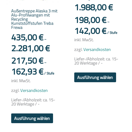
1.988,00
€
der
der
Produktseite
Produkts
Außentreppe Alaska 3 mit
gewählt
gewählt
Alu-Profilwangen mit
198,00
€
werden
werden
Recycling
–
Kunststoffstufen Treba
142,00
€
Frewa
435,00
€
/
Stufe
inkl. MwSt.
–
2.281,00
€
zzgl.
Versandkosten
217,50
€
Liefer-/Abholzeit:
ca. 15-
20 Werktage / -
–
162,93
€
/
Stufe
Ausführung wählen
inkl. MwSt.
zzgl.
Versandkosten
Liefer-/Abholzeit:
ca. 15-
20 Werktage / -
Ausführung wählen