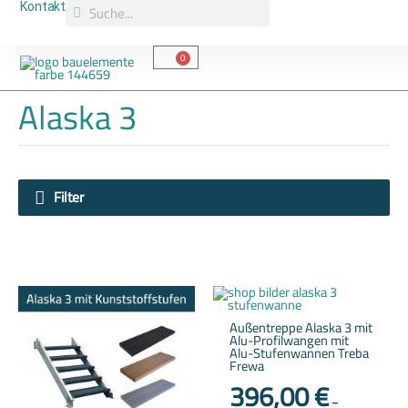
Suche
Zum
Suche
Kontakt
Inhalt
springen
Bestellinfos & Rechtliches
0
Warenkorb
Zaun Abholung
Alaska 3
Filter
Dieses
Dieses
Produkt
Produkt
weist
weist
Außentreppe Alaska 3 mit
mehrere
mehrere
Alu-Profilwangen mit
Varianten
Variante
Alu-Stufenwannen Treba
auf.
auf.
Frewa
Die
Die
Optionen
Optione
396,00
€
können
können
–
auf
auf