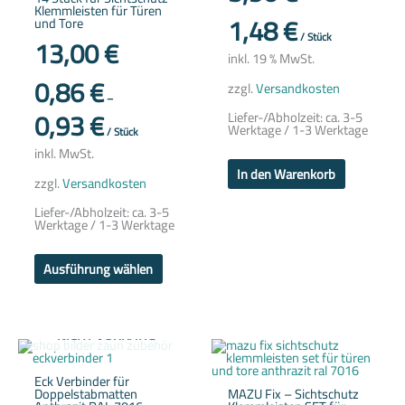
Klemmleisten für Türen
Die
1,48
€
und Tore
Optionen
können
/
Stück
13,00
€
auf
inkl. 19 % MwSt.
der
Produktseite
0,86
€
zzgl.
Versandkosten
gewählt
–
werden
0,93
€
Liefer-/Abholzeit:
ca. 3-5
Werktage / 1-3 Werktage
/
Stück
inkl. MwSt.
In den Warenkorb
zzgl.
Versandkosten
Liefer-/Abholzeit:
ca. 3-5
Werktage / 1-3 Werktage
Ausführung wählen
NICHT VORRÄTIG
Dieses
Produkt
weist
Eck Verbinder für
mehrere
Doppelstabmatten
MAZU Fix – Sichtschutz
Variante