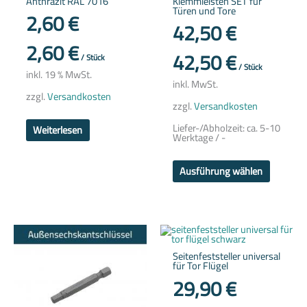
Anthrazit RAL 7016
Klemmleisten SET für
auf.
Türen und Tore
Die
2,60
€
Optione
42,50
€
können
auf
2,60
€
der
42,50
€
/
Stück
Produkts
/
Stück
gewählt
inkl. 19 % MwSt.
werden
inkl. MwSt.
zzgl.
Versandkosten
zzgl.
Versandkosten
Liefer-/Abholzeit:
ca. 5-10
Weiterlesen
Werktage / -
Ausführung wählen
Seitenfeststeller universal
für Tor Flügel
29,90
€