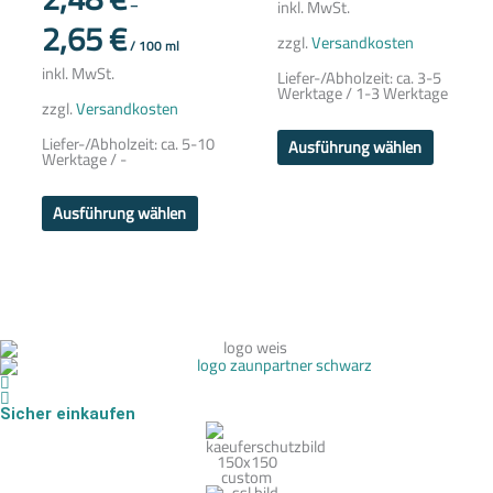
inkl. MwSt.
–
gewählt
gewählt
2,65
€
werden
werden
zzgl.
Versandkosten
/
100
ml
inkl. MwSt.
Liefer-/Abholzeit:
ca. 3-5
Werktage / 1-3 Werktage
zzgl.
Versandkosten
Liefer-/Abholzeit:
ca. 5-10
Ausführung wählen
Werktage / -
Ausführung wählen
Sicher einkaufen