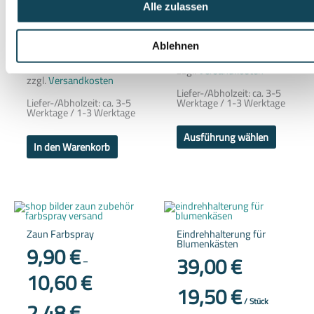
1,60
€
Die
Alle zulassen
Optione
2,48
€
können
1,60
€
/
100
ml
auf
/
Stück
der
inkl. MwSt.
Ablehnen
Produkts
inkl. 19 % MwSt.
gewählt
zzgl.
Versandkosten
werden
zzgl.
Versandkosten
Liefer-/Abholzeit:
ca. 3-5
Liefer-/Abholzeit:
ca. 3-5
Werktage / 1-3 Werktage
Werktage / 1-3 Werktage
Ausführung wählen
In den Warenkorb
Dieses
Dieses
Produkt
Produkt
weist
weist
Zaun Farbspray
Eindrehhalterung für
mehrere
mehrere
Blumenkästen
Varianten
Variante
9,90
€
auf.
auf.
39,00
€
–
Die
Die
10,60
€
Optionen
Optione
können
können
19,50
€
auf
auf
2,48
€
/
Stück
der
der
Produktseite
Produkts