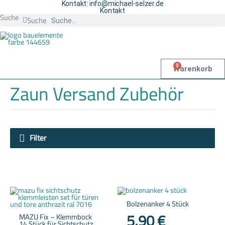
Zum
Kontakt: info@michael-selzer.de
Inhalt
Kontakt
springen
Suche
Suche
0
Warenkorb
Zaun Versand Zubehör
Filter
Dieses
Produkt
weist
Bolzenanker 4 Stück
mehrere
5,90
€
MAZU Fix – Klemmbock
Varianten
14 Stück für Sichtschutz
auf.