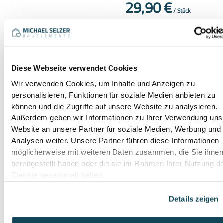
29,90
€
/
Stück
inkl. 19 % MwSt.
Innensechskant Bit 5,5
2,50
€
zzgl.
Versandkosten
2,50
€
In den Warenkorb
/
Stück
Diese Webseite verwendet Cookies
inkl. 19 % MwSt.
Wir verwenden Cookies, um Inhalte und Anzeigen zu
zzgl.
Versandkosten
personalisieren, Funktionen für soziale Medien anbieten zu
können und die Zugriffe auf unsere Website zu analysieren.
Liefer-/Abholzeit:
ca. 3-5
Werktage / 1-3 Werktage
Außerdem geben wir Informationen zu Ihrer Verwendung uns
Website an unsere Partner für soziale Medien, Werbung und
In den Warenkorb
Analysen weiter. Unsere Partner führen diese Informationen
möglicherweise mit weiteren Daten zusammen, die Sie ihne
bereitgestellt haben oder die sie im Rahmen Ihrer Nutzung d
Dienste gesammelt haben.
Dieses
Produkt
weist
Details zeigen
Innensechskant Schlüssel
Zaun Zinkspray
mehrere
5,5
Variante
9,90
€
auf.