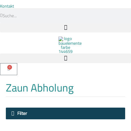
Zum
Inhalt
Kontakt
Suche
springen
Suche
0
Warenkorb
Zaun Abholung
Filter