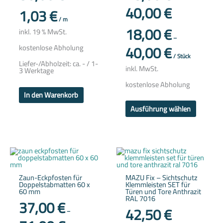
40,00
€
auf
1,03
€
der
/
m
Produkts
18,00
€
gewählt
inkl. 19 % MwSt.
werden
–
40,00
€
kostenlose Abholung
/
Stück
Liefer-/Abholzeit:
ca. - / 1-
inkl. MwSt.
3 Werktage
kostenlose Abholung
In den Warenkorb
Ausführung wählen
Dieses
Dieses
Produkt
Produkt
weist
weist
mehrere
mehrere
Zaun-Eckpfosten für
MAZU Fix – Sichtschutz
Varianten
Variante
Doppelstabmatten 60 x
Klemmleisten SET für
auf.
auf.
60 mm
Türen und Tore Anthrazit
Die
Die
RAL 7016
Optionen
Optione
37,00
€
können
können
42,50
€
–
auf
auf
der
der