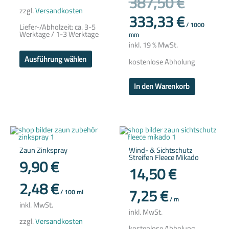
387,50
€
zzgl.
Versandkosten
333,33
€
/
1000
Liefer-/Abholzeit:
ca. 3-5
Werktage / 1-3 Werktage
mm
inkl. 19 % MwSt.
Ausführung wählen
kostenlose Abholung
In den Warenkorb
Dieses
Dieses
Produkt
Produkt
weist
weist
Zaun Zinkspray
Wind- & Sichtschutz
mehrere
mehrere
Streifen Fleece Mikado
Varianten
Variante
9,90
€
auf.
auf.
14,50
€
Die
Die
Optionen
Optione
2,48
€
können
können
7,25
€
/
100
ml
auf
auf
/
m
der
der
inkl. MwSt.
Produktseite
Produkts
inkl. MwSt.
gewählt
gewählt
zzgl.
Versandkosten
werden
werden
kostenlose Abholung