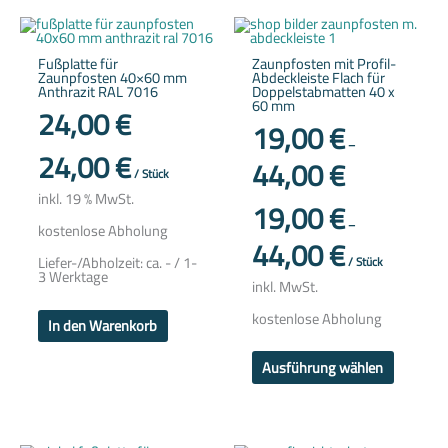
Dieses
Produkt
weist
Fußplatte für
Zaunpfosten mit Profil-
mehrere
Zaunpfosten 40×60 mm
Abdeckleiste Flach für
Variante
Anthrazit RAL 7016
Doppelstabmatten 40 x
auf.
60 mm
Die
24,00
€
Optione
19,00
€
können
–
auf
24,00
€
44,00
€
der
/
Stück
Produkts
gewählt
inkl. 19 % MwSt.
19,00
€
werden
–
kostenlose Abholung
44,00
€
Liefer-/Abholzeit:
ca. - / 1-
/
Stück
3 Werktage
inkl. MwSt.
kostenlose Abholung
In den Warenkorb
Ausführung wählen