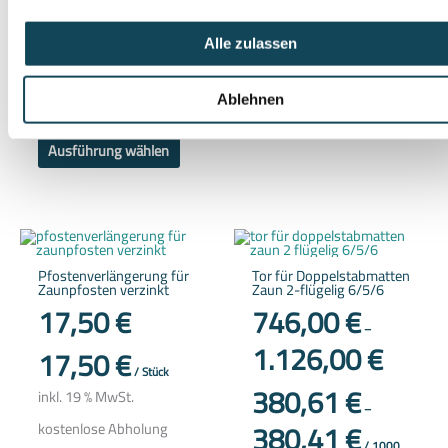
mm
kostenlose Abholung
inkl. MwSt.
Liefer-/Abholzeit:
ca. - / 1-
Alle zulassen
3 Werktage
kostenlose Abholung
Liefer-/Abholzeit:
ca. - / 1-
3 Werktage
In den Warenkorb
Ablehnen
Ausführung wählen
Dieses
Produkt
weist
Pfostenverlängerung für
Tor für Doppelstabmatten
mehrere
Zaunpfosten verzinkt
Zaun 2-flügelig 6/5/6
Variante
auf.
17,50
€
746,00
€
Die
–
Optione
1.126,00
€
können
17,50
€
auf
/
Stück
der
380,61
€
Produkts
inkl. 19 % MwSt.
gewählt
–
werden
380,41
€
kostenlose Abholung
/
1000