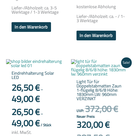
kostenlose Abholung
Liefer-/Abholzeit:
ca. 3-5
Werktage / 1-3 Werktage
Liefer-/Abholzeit:
ca. - / 1-
3 Werktage
In den Warenkorb
In den Warenkorb
Dieses
Aktueller
Ursprünglic
Sale!
Produkt
Preis
Preis
weist
ist:
war:
Eindrehhalterung Solar
mehrere
320,00 €.
372,00 €
LED
Varianten
Light Tür für
auf.
26,50
€
Doppelstabmatten Zaun
Die
1-flügelig 8/6/8 Höhe:
–
Optionen
1830mm LW: 960mm
49,00
€
können
VERZINKT
auf
der
372,00
€
26,50
€
Produktseite
UVP:
gewählt
–
werden
Neuer Preis:
49,00
€
320,00
€
/
Stück
inkl. MwSt.