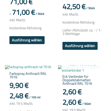
71,00
€
Produktseite
Produkts
42,50
€
gewählt
gewählt
71,00
€
/
Stück
werden
werden
inkl. MwSt.
–
/
Stück
inkl. MwSt.
kostenlose Abholung
kostenlose Abholung
Liefer-/Abholzeit:
ca. - / 1-
3 Werktage
Ausführung wählen
Ausführung wählen
NICHT VORRÄTIG
Farbspray Anthrazit RAL
Eck Verbinder für
7016
Doppelstabmatten
9,90
€
Anthrazit RAL 7016
2,60
€
2,48
€
/
100
ml
2,60
€
inkl. 19 % MwSt.
/
Stück
inkl. 19 % MwSt.