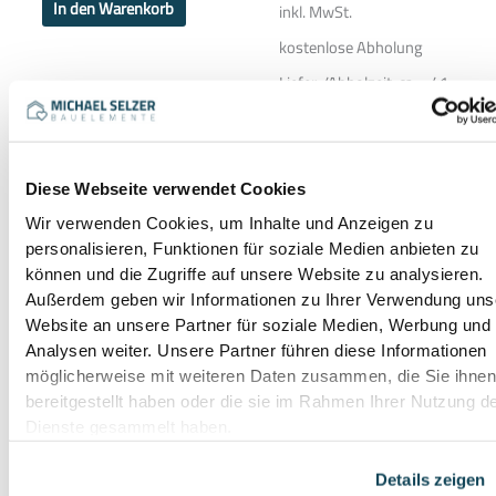
In den Warenkorb
inkl. MwSt.
kostenlose Abholung
Liefer-/Abholzeit:
ca. - / 1-
3 Werktage
Ausführung wählen
Diese Webseite verwendet Cookies
Wir verwenden Cookies, um Inhalte und Anzeigen zu
Dieses
personalisieren, Funktionen für soziale Medien anbieten zu
Produkt
weist
können und die Zugriffe auf unsere Website zu analysieren.
Tür für Doppelstabmatten
mehrere
Außerdem geben wir Informationen zu Ihrer Verwendung uns
Zaun 1-flügelig 6/5/6
Fußplatte für
Varianten
Zaunpfosten
auf.
452,00
€
Website an unsere Partner für soziale Medien, Werbung und
Mauergefälle 60×40 mm
Die
verzinkt
–
Optionen
Analysen weiter. Unsere Partner führen diese Informationen
682,00
€
können
32,00
€
möglicherweise mit weiteren Daten zusammen, die Sie ihne
auf
der
bereitgestellt haben oder die sie im Rahmen Ihrer Nutzung d
452,00
€
Produktseite
32,00
€
gewählt
Dienste gesammelt haben.
–
/
Stück
werden
454,67
€
inkl. 19 % MwSt.
/
1000
Details zeigen