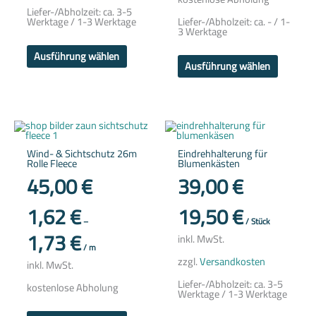
Liefer-/Abholzeit:
ca. 3-5
Werktage / 1-3 Werktage
Liefer-/Abholzeit:
ca. - / 1-
3 Werktage
Ausführung wählen
Ausführung wählen
Dieses
Dieses
Produkt
Produkt
weist
weist
Wind- & Sichtschutz 26m
Eindrehhalterung für
mehrere
mehrere
Rolle Fleece
Blumenkästen
Varianten
Variante
auf.
auf.
45,00
€
39,00
€
Die
Die
Optionen
Optione
können
können
1,62
€
19,50
€
auf
auf
–
/
Stück
der
der
1,73
€
Produktseite
Produkts
inkl. MwSt.
gewählt
gewählt
/
m
werden
werden
zzgl.
Versandkosten
inkl. MwSt.
Liefer-/Abholzeit:
ca. 3-5
kostenlose Abholung
Werktage / 1-3 Werktage