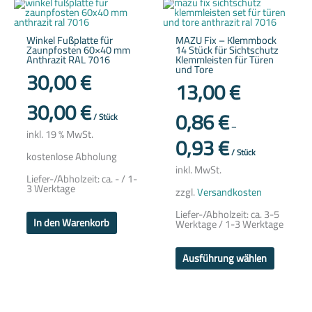
Dieses
Produkt
weist
mehrere
Winkel Fußplatte für
MAZU Fix – Klemmbock
Variante
Zaunpfosten 60×40 mm
14 Stück für Sichtschutz
auf.
Anthrazit RAL 7016
Klemmleisten für Türen
Die
und Tore
Optione
30,00
€
können
13,00
€
auf
der
30,00
€
Produkts
0,86
€
/
Stück
gewählt
–
werden
inkl. 19 % MwSt.
0,93
€
/
Stück
kostenlose Abholung
inkl. MwSt.
Liefer-/Abholzeit:
ca. - / 1-
3 Werktage
zzgl.
Versandkosten
Liefer-/Abholzeit:
ca. 3-5
In den Warenkorb
Werktage / 1-3 Werktage
Ausführung wählen