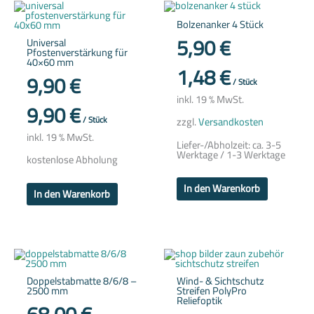
Bolzenanker 4 Stück
5,90
€
Universal
Pfostenverstärkung für
40×60 mm
1,48
€
9,90
€
/
Stück
inkl. 19 % MwSt.
9,90
€
/
Stück
zzgl.
Versandkosten
inkl. 19 % MwSt.
Liefer-/Abholzeit:
ca. 3-5
Werktage / 1-3 Werktage
kostenlose Abholung
In den Warenkorb
In den Warenkorb
Dieses
Dieses
Produkt
Produkt
weist
weist
Doppelstabmatte 8/6/8 –
Wind- & Sichtschutz
mehrere
mehrere
2500 mm
Streifen PolyPro
Varianten
Variante
Reliefoptik
auf.
auf.
Die
Die