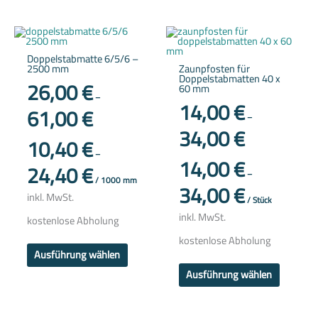
Dieses
Dieses
Produkt
Produkt
weist
weist
Doppelstabmatte 6/5/6 –
mehrere
mehrere
2500 mm
Zaunpfosten für
Varianten
Variante
Doppelstabmatten 40 x
auf.
auf.
26,00
€
60 mm
Die
Die
–
Optionen
Optione
14,00
€
61,00
€
können
können
–
auf
auf
34,00
€
der
der
10,40
€
Produktseite
Produkts
gewählt
gewählt
–
14,00
€
werden
werden
24,40
€
–
/
1000
mm
34,00
€
inkl. MwSt.
/
Stück
inkl. MwSt.
kostenlose Abholung
kostenlose Abholung
Ausführung wählen
Ausführung wählen