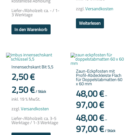
kostenlose Abholung
zzgl.
Versandkosten
Liefer-/Abholzeit:
ca. - / 1-
3 Werktage
Weiterlesen
In den Warenkorb
Dieses
Produkt
weist
Innensechskant Bit 5,5
mehrere
Zaun-Eckpfosten mit
Variante
2,50
€
Profil-Abdeckleiste Flach
auf.
für Doppelstabmatten 60
Die
x 60 mm
Optione
2,50
€
können
48,00
€
/
Stück
auf
–
der
inkl. 19 % MwSt.
97,00
€
Produkts
gewählt
zzgl.
Versandkosten
werden
48,00
€
Liefer-/Abholzeit:
ca. 3-5
–
Werktage / 1-3 Werktage
97,00
€
/
Stück