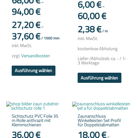
68,00
€
6,00
€
–
Optionen
Optione
94,00
€
–
können
können
60,00
€
auf
auf
der
der
27,20
€
Produktseite
Produkts
2,38
€
gewählt
gewählt
–
werden
werden
37,60
€
/
m
inkl. MwSt.
/
1000
mm
inkl. MwSt.
kostenlose Abholung
zzgl.
Versandkosten
Liefer-/Abholzeit:
ca. - / 1-
3 Werktage
Ausführung wählen
Ausführung wählen
Dieses
Produkt
weist
Sichtschutz PVC Folie 35
Zaunanschluss
mehrere
m Rolle anthrazit mit
Winkelleisten Set Profil
Variante
Klemmschienen
für Doppelstabmatten
auf.
Die
36,00
€
18,00
€
Optione
–
können