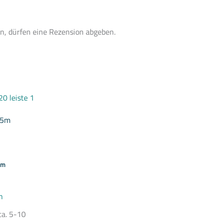
n, dürfen eine Rezension abgeben.
Dieses
Produkt
weist
2,5m
mehrere
Varianten
auf.
Die
Optionen
können
cm
auf
der
Produktseite
gewählt
n
werden
ca. 5-10