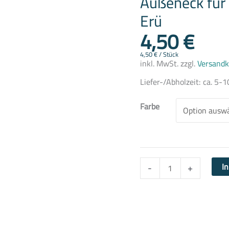
Außeneck für
Rohr-
Sockelleiste
Erü
Erü
4,50
€
Menge
4,50
€
/
Stück
inkl. MwSt.
zzgl.
Versandk
Liefer-/Abholzeit:
ca. 5-1
Farbe
I
-
+