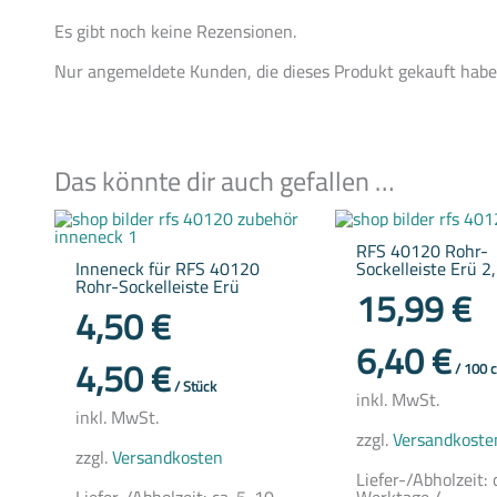
Es gibt noch keine Rezensionen.
Nur angemeldete Kunden, die dieses Produkt gekauft habe
Das könnte dir auch gefallen …
Dieses
Produkt
RFS 40120 Rohr-
weist
Inneneck für RFS 40120
Sockelleiste Erü 
mehrere
Rohr-Sockelleiste Erü
Varianten
15,99
€
auf.
4,50
€
Die
Optionen
6,40
€
können
4,50
€
/
100
auf
/
Stück
der
inkl. MwSt.
Produktseite
inkl. MwSt.
gewählt
zzgl.
Versandkoste
werden
zzgl.
Versandkosten
Liefer-/Abholzeit: