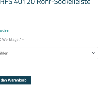
 RFS 40120 Rohr-Sockelleiste
osten
0 Werktage / -
n den Warenkorb