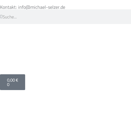
Zum
Inhalt
Kontakt: info@michael-selzer.de
springen
Suche
Suche
Warenkorb
0,00
€
0