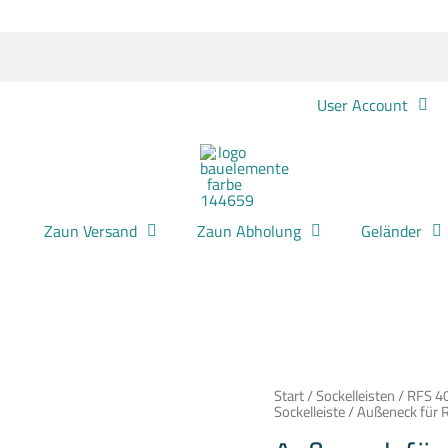
User Account
Zaun Versand
Zaun Abholung
Geländer
Außeneck
Start
/
Sockelleisten
/
RFS 40
für
Sockelleiste
/ Außeneck für 
RFS
40120