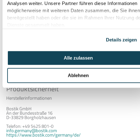
Analysen weiter. Unsere Partner führen diese Informationen
Technisches Merkblatt – Ardaflex Flexmörtel
möglicherweise mit weiteren Daten zusammen, die Sie ihne
bereitgestellt haben oder die sie im Rahmen Ihrer Nutzung d
Dienste gesammelt haben.
Bitte beachten Sie, dass für diesen Artikel keine Lieferung möglich
ist.
Details zeigen
Nur Abholung in 66482 Zweibrücken möglich
Alle zulassen
Menge (VE)
1 Sack (=25kg)
Ablehnen
Produktsicherheit
Herstellerinformationen
Bostik GmbH
An der Bundesstraße 16
D-33829 Borgholzhausen
Telefon: +49 5425 801-0
info.germany@bostik.com
https://www.bostik.com/germany/de/