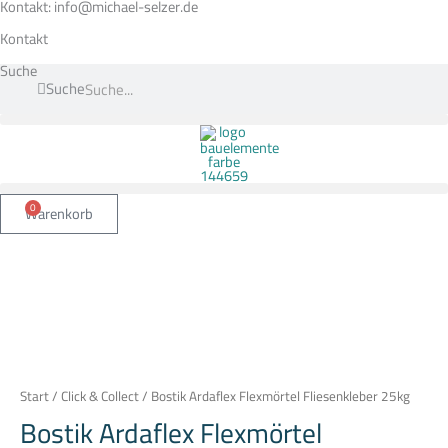
Zum
Kontakt: info@michael-selzer.de
Inhalt
springen
Kontakt
Suche
Suche
0
Warenkorb
Bostik
Ardaflex
Flexmörtel
Fliesenkleber
25kg
Menge
Start
/
Click & Collect
/ Bostik Ardaflex Flexmörtel Fliesenkleber 25kg
Bostik Ardaflex Flexmörtel