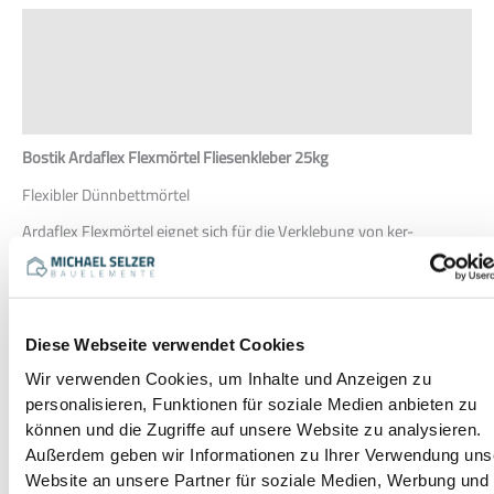
Beschreibung
Zusätzliche Informationen
Produktsicherheit
Rezensionen (0)
Bostik Ardaflex Flexmörtel Fliesenkleber 25kg
Flexibler Dünnbettmörtel
Ardaflex Flexmörtel eignet sich für die Verklebung von ker-
amischen Wand und Bodenfliesen, auch Feinsteinzeug, Glas- und
Porzellanmosaik an Innen- und Außenflächen sowie im
Unterwasserbereich. Außerdem können Natur- und
Kunststeinplatten mit Ardaflex Flexmörtel geklebt werden.
Bausilicon eignet sich für Anschluss- und Dehnungsfugen im
Innen- und Außenbereich u. a.
Diese Webseite verwendet Cookies
für keramische Fliesen und Platten
Wir verwenden Cookies, um Inhalte und Anzeigen zu
Wasserfest und frostsicher
personalisieren, Funktionen für soziale Medien anbieten zu
für Fußbodenheizung geeignet
können und die Zugriffe auf unsere Website zu analysieren.
Verbrauch:
Außerdem geben wir Informationen zu Ihrer Verwendung uns
ca. 1,5 bis 3,0 kg/m²- je nach Zahnleiste
Website an unsere Partner für soziale Medien, Werbung und