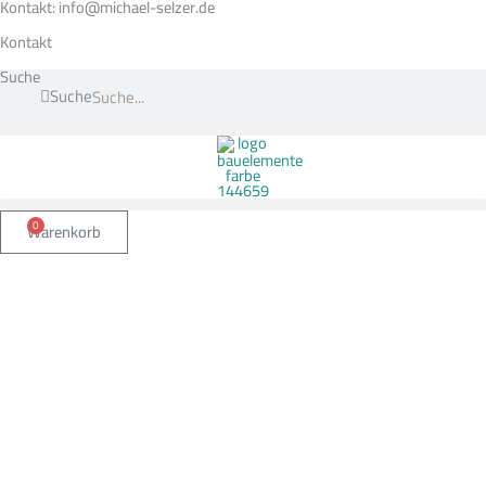
Zum
Kontakt: info@michael-selzer.de
Inhalt
springen
Kontakt
Suche
Suche
0
Warenkorb
Endstück
links
für
FS
2055
Sockelleiste
Standard
Erü
Menge