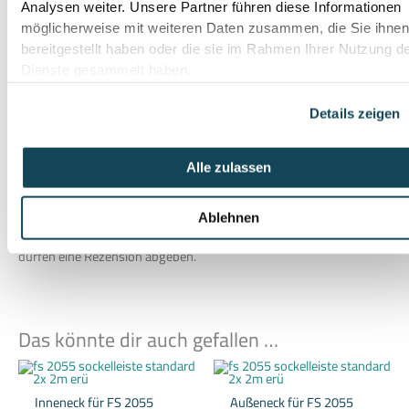
Analysen weiter. Unsere Partner führen diese Informationen
Produktsicherheit
möglicherweise mit weiteren Daten zusammen, die Sie ihne
Herstellerinformationen
bereitgestellt haben oder die sie im Rahmen Ihrer Nutzung d
Dienste gesammelt haben.
Erü Sockelleisten
Monika Guldenschuh
Colmarer Straße 10
79576 Weil am Rhein
Details zeigen
Tel. 07621-1690489
m.guldenschuh@erue.de
https://www.erue.de
Alle zulassen
Es gibt noch keine Rezensionen.
Ablehnen
Nur angemeldete Kunden, die dieses Produkt gekauft haben,
dürfen eine Rezension abgeben.
Das könnte dir auch gefallen …
Dieses
Dieses
Produkt
Produkt
weist
weist
Inneneck für FS 2055
Außeneck für FS 2055
mehrere
mehrere