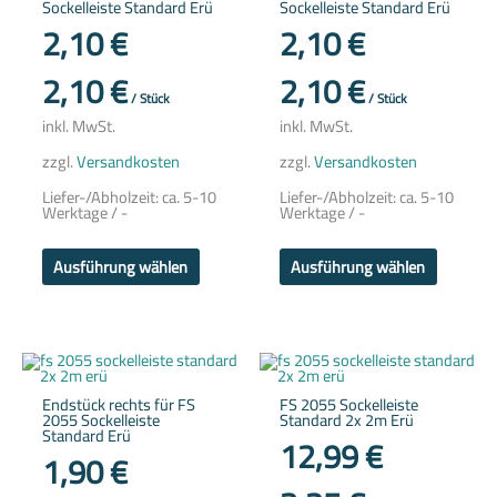
Sockelleiste Standard Erü
Sockelleiste Standard Erü
Varianten
Variante
auf.
auf.
2,10
€
2,10
€
Die
Die
Optionen
Optione
können
können
2,10
€
2,10
€
auf
auf
/
Stück
/
Stück
der
der
Produktseite
Produkts
inkl. MwSt.
inkl. MwSt.
gewählt
gewählt
werden
werden
zzgl.
Versandkosten
zzgl.
Versandkosten
Liefer-/Abholzeit:
ca. 5-10
Liefer-/Abholzeit:
ca. 5-10
Werktage / -
Werktage / -
Ausführung wählen
Ausführung wählen
Dieses
Dieses
Produkt
Produkt
weist
weist
Endstück rechts für FS
FS 2055 Sockelleiste
mehrere
mehrere
2055 Sockelleiste
Standard 2x 2m Erü
Varianten
Variante
Standard Erü
auf.
auf.
12,99
€
Die
Die
1,90
€
Optionen
Optione
können
können