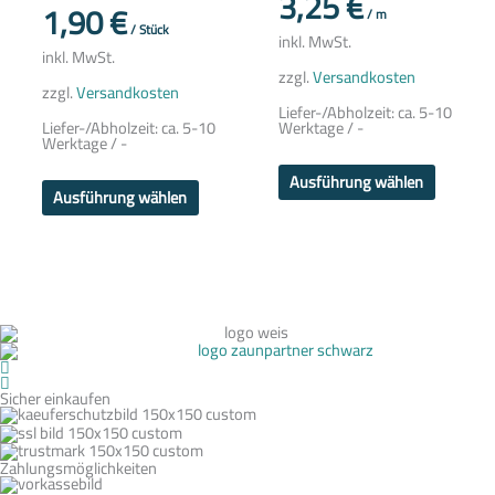
3,25
€
auf
auf
1,90
€
/
m
der
der
/
Stück
Produktseite
Produkts
inkl. MwSt.
gewählt
gewählt
inkl. MwSt.
werden
werden
zzgl.
Versandkosten
zzgl.
Versandkosten
Liefer-/Abholzeit:
ca. 5-10
Liefer-/Abholzeit:
ca. 5-10
Werktage / -
Werktage / -
Ausführung wählen
Ausführung wählen
Sicher einkaufen
Zahlungsmöglichkeiten