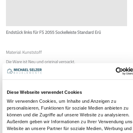
Zusätzliche Informationen
Produktsicherheit
Rezensionen (0)
Endstück links für FS 2055
Sockelleiste Standard
Erü
Material: Kunststoff
Die Ware ist Neu und original verpackt.
Weitere Dekore und Erü Leisten sind auf Anfrage lieferbar bzw. in
unserem Shop erhältlich
Diese Webseite verwendet Cookies
Farbe
Ahorn Kunststoff, Buche
Kunststoff, Eiche Kunststoff,
Wir verwenden Cookies, um Inhalte und Anzeigen zu
Kirschbaum Kunststoff, Weiß
personalisieren, Funktionen für soziale Medien anbieten zu
Kunststoff, Weiß-Struktur
können und die Zugriffe auf unsere Website zu analysieren.
Kunststoff
Außerdem geben wir Informationen zu Ihrer Verwendung uns
Website an unsere Partner für soziale Medien, Werbung und