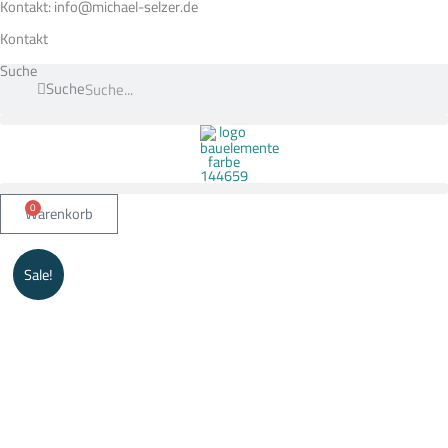
Zum
Kontakt: info@michael-selzer.de
Inhalt
springen
Kontakt
Suche
Suche
0
Warenkorb
Gabionen
Sale!
Säule
ONYX
Menge