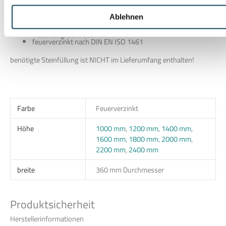
Der Gabionen-KorbONYX ist in 6 Höhen verfügbar.
Ablehnen
Höhen: 1000 mm bis 2400
Drahtstärke: 8/6mm
Maschung: 50 x 200mm
feuerverzinkt nach DIN EN ISO 1461
benötigte Steinfüllung ist NICHT im Lieferumfang enthalten!
Farbe
Feuerverzinkt
Höhe
1000 mm
,
1200 mm
,
1400 mm
,
1600 mm
,
1800 mm
,
2000 mm
,
2200 mm
,
2400 mm
breite
360 mm Durchmesser
Produktsicherheit
Herstellerinformationen