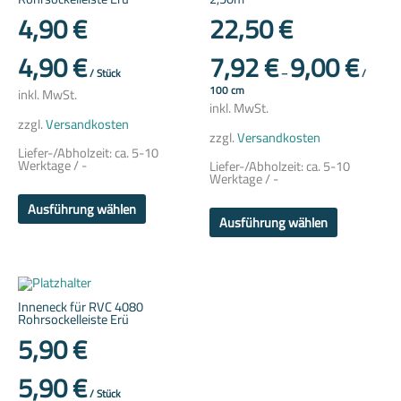
Varianten
Varianten
4,90
€
22,50
€
auf.
auf.
Die
Die
Optionen
Optionen
4,90
€
7,92
€
9,00
€
können
können
auf
auf
/
Stück
–
/
der
der
100
cm
inkl. MwSt.
Produktseite
Produktsei
inkl. MwSt.
gewählt
gewählt
zzgl.
Versandkosten
werden
werden
zzgl.
Versandkosten
Liefer-/Abholzeit:
ca. 5-10
Werktage / -
Liefer-/Abholzeit:
ca. 5-10
Werktage / -
Ausführung wählen
Ausführung wählen
Dieses
Produkt
weist
Inneneck für RVC 4080
mehrere
Rohrsockelleiste Erü
Varianten
5,90
€
auf.
Die
Optionen
5,90
€
können
auf
/
Stück