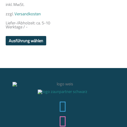
der
inkl. MwSt.
Produktseite
gewählt
zzgl.
Versandkosten
werden
Liefer-/Abholzeit:
ca. 5-10
Werktage / -
Ausführung wählen