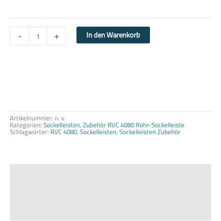
-
+
In den Warenkorb
Artikelnummer:
n. v.
Kategorien:
Sockelleisten
,
Zubehör RVC 4080 Rohr-Sockelleiste
Schlagwörter:
RVC 4080
,
Sockelleisten
,
Sockelleisten Zubehör
Beschreibung
Zusätzliche Informationen
Produktsicherheit
Rezensionen (0)