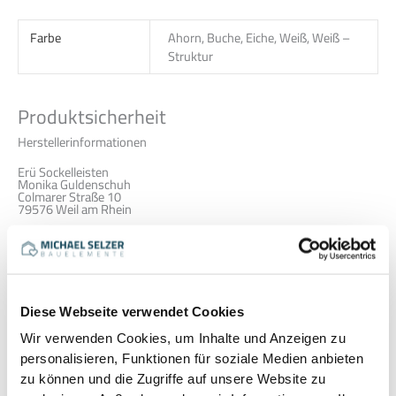
Farbe
Ahorn, Buche, Eiche, Weiß, Weiß –
Struktur
Produktsicherheit
Herstellerinformationen
Erü Sockelleisten
Monika Guldenschuh
Colmarer Straße 10
79576 Weil am Rhein
Tel. 07621-1690489
m.guldenschuh@erue.de
https://www.erue.de
Es gibt noch keine Rezensionen.
Diese Webseite verwendet Cookies
Nur angemeldete Kunden, die dieses Produkt gekauft haben,
Wir verwenden Cookies, um Inhalte und Anzeigen zu
dürfen eine Rezension abgeben.
personalisieren, Funktionen für soziale Medien anbieten
zu können und die Zugriffe auf unsere Website zu