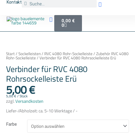
Suche
Zum
Suche
Kontakt
Inhalt
springen
Bestellinfos & Rechtliches
Warenkorb
0,00
€
0
Zaun Abholung
Verbinder
für
RVC
4080
Start
/
Sockelleisten
/
RVC 4080 Rohr-Sockelleiste
/
Zubehör RVC 4080
Rohrsockelleiste
Rohr-Sockelleiste
/ Verbinder für RVC 4080 Rohrsockelleiste Erü
Erü
Menge
Verbinder für RVC 4080
Rohrsockelleiste Erü
5,00
€
5,00
€
/
Stück
zzgl.
Versandkosten
Liefer-/Abholzeit:
ca. 5-10 Werktage / -
Farbe