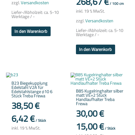
268,67
€
zzgl.
Versandkosten
/
100
cm
inkl. 19 % MwSt.
Liefer-/Abholzeit:
ca. 5-10
Werktage / -
zzgl.
Versandkosten
Liefer-/Abholzeit:
ca. 5-10
In den Warenkorb
Werktage / -
In den Warenkorb
B23 Biegekupplung
Edelstahl V2A für
B85 Kugelringhalter silber
Edelstahlstange ø10 6
matt VE=2 Stück
Stück Treba Frewa
Handlaufhalter Treba
38,50
€
Frewa
30,00
€
6,42
€
/
Stück
15,00
€
inkl. 19 % MwSt.
/
Stück