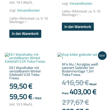
inkl. 19 % MwSt.
zzgl.
Versandkosten
zzgl.
Versandkosten
Liefer-/Abholzeit:
ca. 5-10
Werktage / -
Liefer-/Abholzeit:
ca. 5-10
Werktage / -
In den Warenkorb
In den Warenkorb
Ursprünglicher
Aktueller
Sale!
Preis
Preis
war:
ist:
AF4 Alu / Acrylglas weiß
416,50 €
403,00 €.
E61 Wandhalter mit
satiniert Geländer Set
verstellbarem Winkel
Bodenmontage 1,5m
Edelstahl V2A Treba
Treba Frewa
Frewa
416,50
€
59,50
€
Neuer
403,00
€
59,50
€
Preis:
/
Stück
277,67
€
inkl. 19 % MwSt.