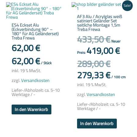
Ursprünglicher
Aktueller
Sale!
Preis
Preis
war:
ist:
AF3 Alu / Acrylglas weiß
433,50 €
419,00 €.
satiniert Geländer Set
ES4 Eckset Alu
seitliche Montage 1,5m
(Eckverbindung 90° –
Treba Frewa
180° für AG Geländerset)
433,50
€
Treba Frewa
Neuer
62,00
€
419,00
€
Preis:
62,00
€
289,00
€
/
Stück
inkl. 19 % MwSt.
279,33
€
/
100
cm
zzgl.
Versandkosten
inkl. 19 % MwSt.
Liefer-/Abholzeit:
ca. 5-10
zzgl.
Versandkosten
Werktage / -
Liefer-/Abholzeit:
ca. 5-10
Werktage / -
In den Warenkorb
In den Warenkorb