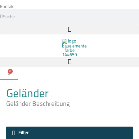
Zum
Inhalt
Kontakt
Suche
springen
Suche
0
Warenkorb
Geländer
Geländer Beschreibung
Filter