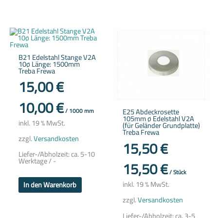
B21 Edelstahl Stange V2A
10ø Länge: 1500mm
Treba Frewa
15,00
€
10,00
€
E25 Abdeckrosette
/
1000
mm
105mm ø Edelstahl V2A
inkl. 19 % MwSt.
(für Geländer Grundplatte)
Treba Frewa
zzgl.
Versandkosten
15,50
€
Liefer-/Abholzeit:
ca. 5-10
Werktage / -
15,50
€
/
Stück
inkl. 19 % MwSt.
In den Warenkorb
zzgl.
Versandkosten
Liefer-/Abholzeit:
ca. 3-5