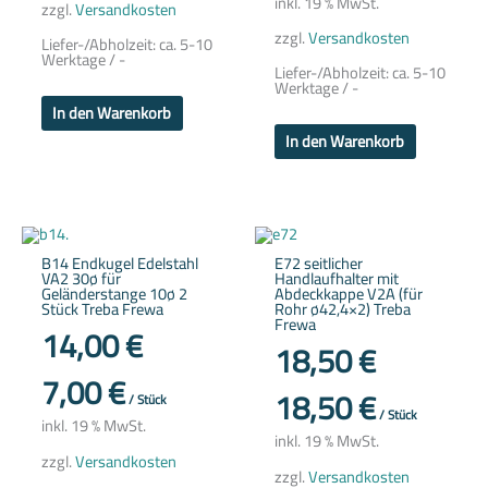
inkl. 19 % MwSt.
zzgl.
Versandkosten
zzgl.
Versandkosten
Liefer-/Abholzeit:
ca. 5-10
Werktage / -
Liefer-/Abholzeit:
ca. 5-10
Werktage / -
In den Warenkorb
In den Warenkorb
B14 Endkugel Edelstahl
E72 seitlicher
VA2 30ø für
Handlaufhalter mit
Geländerstange 10ø 2
Abdeckkappe V2A (für
Stück Treba Frewa
Rohr ø42,4×2) Treba
Frewa
14,00
€
18,50
€
7,00
€
18,50
€
/
Stück
/
Stück
inkl. 19 % MwSt.
inkl. 19 % MwSt.
zzgl.
Versandkosten
zzgl.
Versandkosten