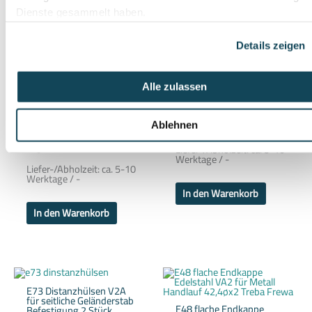
EB6 Edelstahl V2A
Geländer Set
Dienste gesammelt haben.
B17 Handlauf Edelstahl
Bodenmontage 1,5 m
42,4øx2 2250mm V2A
Treba Frewa
geschliffen Edelstahlrohr
261,00
€
Details zeigen
Treba Frewa
51,00
€
174,00
€
/
100
cm
Alle zulassen
22,67
€
inkl. 19 % MwSt.
/
1000
mm
inkl. 19 % MwSt.
zzgl.
Versandkosten
Ablehnen
zzgl.
Versandkosten
Liefer-/Abholzeit:
ca. 5-10
Werktage / -
Liefer-/Abholzeit:
ca. 5-10
Werktage / -
In den Warenkorb
In den Warenkorb
E73 Distanzhülsen V2A
für seitliche Geländerstab
E48 flache Endkappe
Befestigung 2 Stück