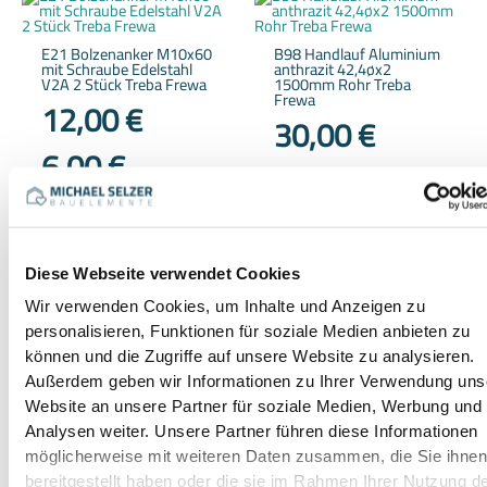
E21 Bolzenanker M10x60
B98 Handlauf Aluminium
mit Schraube Edelstahl
anthrazit 42,4øx2
V2A 2 Stück Treba Frewa
1500mm Rohr Treba
Frewa
12,00
€
30,00
€
6,00
€
20,00
€
/
Stück
/
1000
mm
inkl. 19 % MwSt.
inkl. 19 % MwSt.
zzgl.
Versandkosten
zzgl.
Versandkosten
Liefer-/Abholzeit:
ca. 5-10
Diese Webseite verwendet Cookies
Werktage / -
Liefer-/Abholzeit:
ca. 5-10
Werktage / -
Wir verwenden Cookies, um Inhalte und Anzeigen zu
personalisieren, Funktionen für soziale Medien anbieten zu
In den Warenkorb
In den Warenkorb
können und die Zugriffe auf unsere Website zu analysieren.
Außerdem geben wir Informationen zu Ihrer Verwendung uns
Website an unsere Partner für soziale Medien, Werbung und
Analysen weiter. Unsere Partner führen diese Informationen
möglicherweise mit weiteren Daten zusammen, die Sie ihne
bereitgestellt haben oder die sie im Rahmen Ihrer Nutzung d