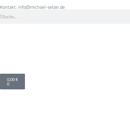
Zum
Inhalt
Kontakt: info@michael-selzer.de
springen
Suche
Suche
Warenkorb
0,00
€
0