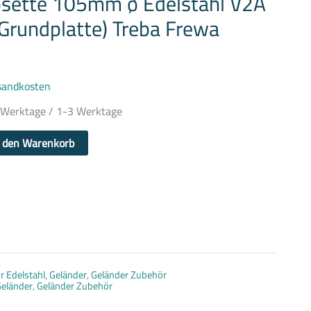
sette 105mm ø Edelstahl V2A
 Grundplatte) Treba Frewa
sandkosten
5 Werktage / 1-3 Werktage
n den Warenkorb
5
r Edelstahl
,
Geländer
,
Geländer Zubehör
eländer
,
Geländer Zubehör