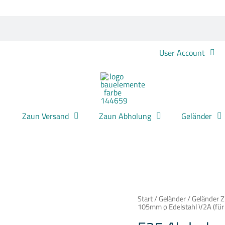
User Account
Zaun Versand
Zaun Abholung
Geländer
E25
Start
/
Geländer
/
Geländer 
Abdeckrosette
105mm ø Edelstahl V2A (für 
105mm
ø