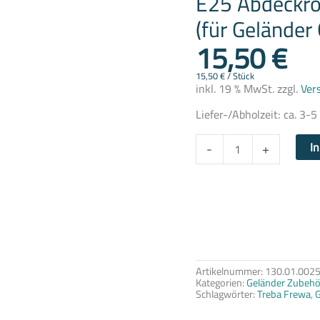
E25 Abdeckro
Edelstahl
V2A
(für Geländer
(für
15,50
€
Geländer
Grundplatte)
Treba
Frewa
15,50
€
/
Stück
Menge
inkl. 19 % MwSt.
zzgl.
Ver
Liefer-/Abholzeit:
ca. 3-
I
-
+
Artikelnummer:
130.01.002
Kategorien:
Geländer Zubehö
Schlagwörter:
Treba Frewa
,
G