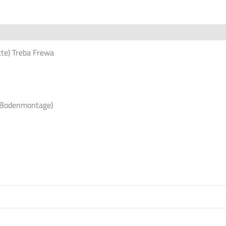
rheit
Rezensionen (0)
te) Treba Frewa
 (Bodenmontage)