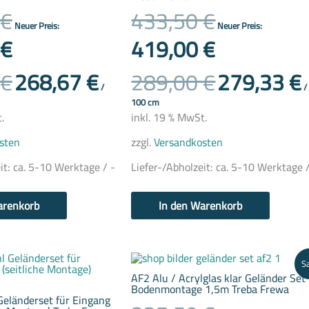
€
433,50
€
Neuer Preis:
Neuer Preis:
€
419,00
€
€
268,67
€
289,00
€
279,33
€
/
/
100
cm
.
inkl. 19 % MwSt.
sten
zzgl.
Versandkosten
it:
ca. 5-10 Werktage / -
Liefer-/Abholzeit:
ca. 5-10 Werktage /
arenkorb
In den Warenkorb
Aktueller
Ursprünglicher
Sa
Preis
Preis
AF2 Alu / Acrylglas klar Geländer Set
ist:
war:
Bodenmontage 1,5m Treba Frewa
326,00 €.
337,50 €
Geländerset für Eingang