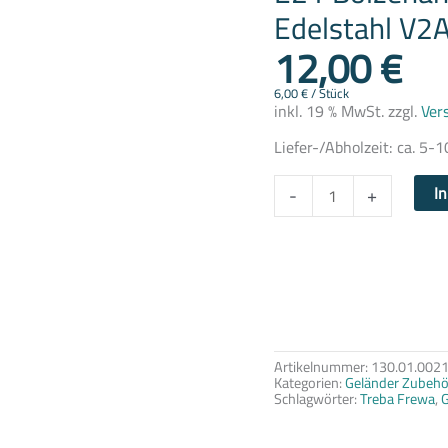
Edelstahl
Edelstahl V2A
V2A
12,00
€
2
Stück
Treba
Frewa
6,00
€
/
Stück
Menge
inkl. 19 % MwSt.
zzgl.
Ver
Liefer-/Abholzeit:
ca. 5-1
I
-
+
Artikelnummer:
130.01.002
Kategorien:
Geländer Zubehö
Schlagwörter:
Treba Frewa
,
G