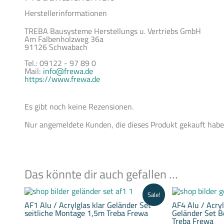
Herstellerinformationen
TREBA Bausysteme Herstellungs u. Vertriebs GmbH
Am Falbenholzweg 36a
91126 Schwabach
Tel.: 09122 - 97 89 0
Mail:
info@frewa.de
https://www.frewa.de
Es gibt noch keine Rezensionen.
Nur angemeldete Kunden, die dieses Produkt gekauft habe
Das könnte dir auch gefallen …
Aktueller
Ursprünglicher
Sale!
Preis
Preis
AF1 Alu / Acrylglas klar Geländer Set
AF4 Alu / Acryl
ist:
war:
seitliche Montage 1,5m Treba Frewa
Geländer Set 
340,00 €.
352,50 €
Treba Frewa