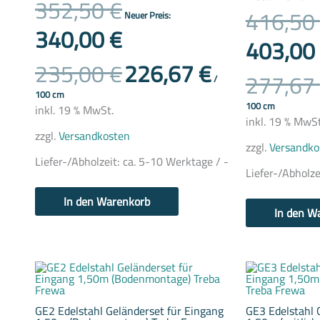
352,50
€
416,50
Neuer Preis:
340,00
€
403,00
235,00
€
226,67
€
277,67
/
100
cm
100
cm
inkl. 19 % MwSt.
inkl. 19 % MwSt
zzgl.
Versandkosten
zzgl.
Versandko
Liefer-/Abholzeit:
ca. 5-10 Werktage / -
Liefer-/Abholze
In den Warenkorb
In den W
GE2 Edelstahl Geländerset für Eingang
GE3 Edelstahl 