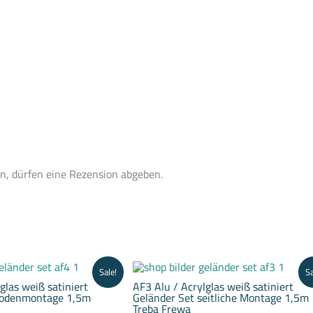
n, dürfen eine Rezension abgeben.
Aktueller
Ursprünglicher
Aktueller
Ursprünglicher
Sale!
Sa
Preis
Preis
Preis
Preis
glas weiß satiniert
AF3 Alu / Acrylglas weiß satiniert
ist:
war:
ist:
war:
Bodenmontage 1,5m
Geländer Set seitliche Montage 1,5m
403,00 €.
416,50 €
419,00 €.
433,50 €
Treba Frewa