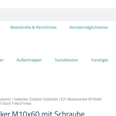
Bestellinfos & Rechtliches
Kontaktmöglichkeiten
er
Außentreppen
Sockelleisten
Sonstiges
Zubehör
/
Geländer Zubehör Edelstahl
/ E21 Bolzenanker M10x60
2 Stück Treba Frewa
ker M10x60 mit Schraube