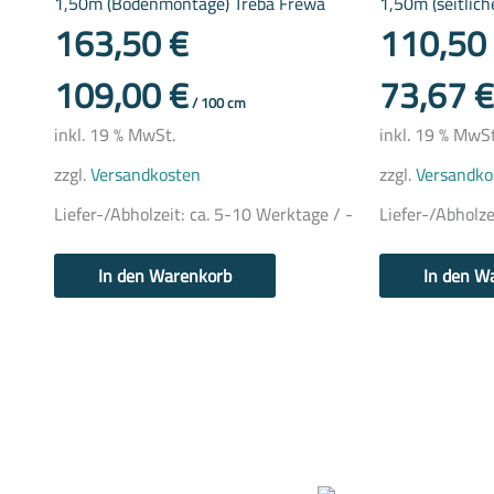
1,50m (Bodenmontage) Treba Frewa
1,50m (seitlic
163,50
€
110,50
109,00
€
73,67
€
/
100
cm
inkl. 19 % MwSt.
inkl. 19 % MwSt
zzgl.
Versandkosten
zzgl.
Versandko
Liefer-/Abholzeit:
ca. 5-10 Werktage / -
Liefer-/Abholze
In den Warenkorb
In den W