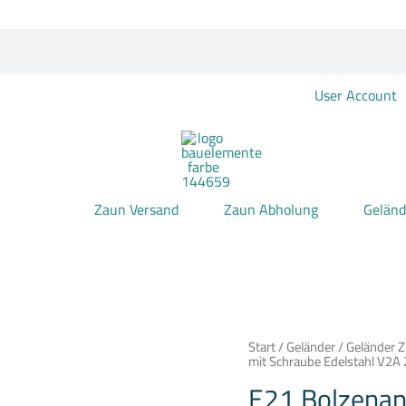
User Account
Zaun Versand
Zaun Abholung
Geländ
E21
Start
/
Geländer
/
Geländer 
Bolzenanker
mit Schraube Edelstahl V2A 
M10x60
E21 Bolzenan
mit
Schraube