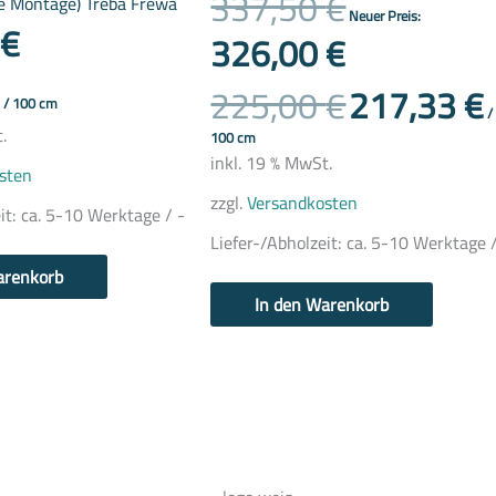
337,50
€
he Montage) Treba Frewa
Neuer Preis:
€
326,00
€
225,00
€
217,33
€
/
100
cm
/
.
100
cm
inkl. 19 % MwSt.
sten
zzgl.
Versandkosten
it:
ca. 5-10 Werktage / -
Liefer-/Abholzeit:
ca. 5-10 Werktage /
arenkorb
In den Warenkorb