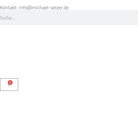
Zum
Inhalt
Kontakt: info@michael-selzer.de
Suche
springen
Suche
0
Warenkorb