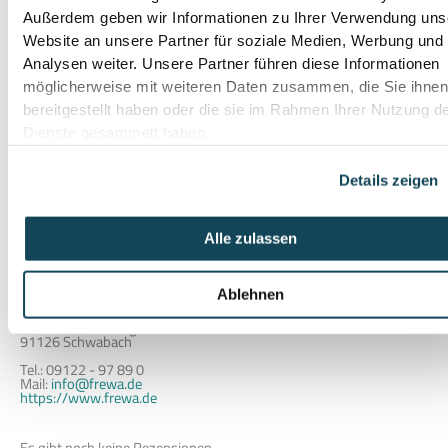
Montageart
seitliche Montage
Außerdem geben wir Informationen zu Ihrer Verwendung uns
Farbe
Silber, Alu
Website an unsere Partner für soziale Medien, Werbung und
Analysen weiter. Unsere Partner führen diese Informationen
Material
Aluminium
möglicherweise mit weiteren Daten zusammen, die Sie ihne
bereitgestellt haben oder die sie im Rahmen Ihrer Nutzung d
Variante
CR Geländer Set
,
französischer
Dienste gesammelt haben.
Balkon
,
senkrechte Stäbe
Hersteller
Treba Frewa
Details zeigen
Alle zulassen
Produktsicherheit
Herstellerinformationen
Ablehnen
TREBA Bausysteme Herstellungs u. Vertriebs GmbH
Am Falbenholzweg 36a
91126 Schwabach
Tel.: 09122 - 97 89 0
Mail:
info@frewa.de
https://www.frewa.de
Es gibt noch keine Rezensionen.