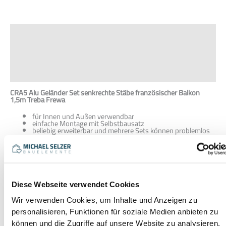
Beschreibung
Zusätzliche Informationen
Produktsicherheit
Rezensionen (0)
CRA5 Alu Geländer Set senkrechte Stäbe französischer Balkon
1,5m Treba Frewa
für Innen und Außen verwendbar
einfache Montage mit Selbstbausatz
beliebig erweiterbar und mehrere Sets können problemlos
miteinander verbunden werden
Inhalt eines Sets
2 Nutrohre 42,4 mm ø, 1500 mm lang, Alu eloxiert mit
Kunststoffleisten
4 Edelstahl V2A Wandhalter asymmetrisch für Nutrohr
Diese Webseite verwendet Cookies
11 senkrechte Edelstahlstangen 10×1000 mm ø
Wir verwenden Cookies, um Inhalte und Anzeigen zu
personalisieren, Funktionen für soziale Medien anbieten zu
können und die Zugriffe auf unsere Website zu analysieren.