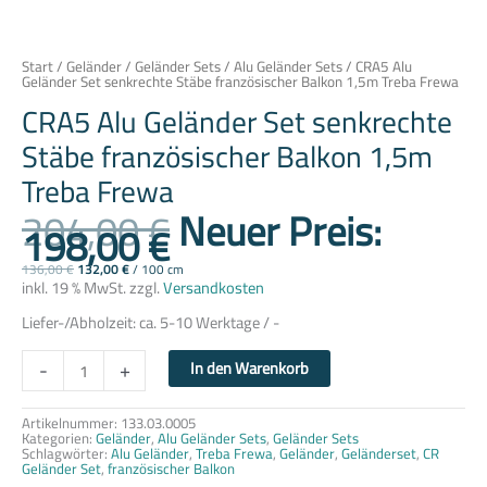
Start
/
Geländer
/
Geländer Sets
/
Alu Geländer Sets
/ CRA5 Alu
Geländer Set senkrechte Stäbe französischer Balkon 1,5m Treba Frewa
CRA5 Alu Geländer Set senkrechte
Stäbe französischer Balkon 1,5m
Treba Frewa
204,00
€
Neuer Preis:
198,00
€
136,00
€
132,00
€
/
100
cm
inkl. 19 % MwSt.
zzgl.
Versandkosten
Liefer-/Abholzeit:
ca. 5-10 Werktage / -
-
+
In den Warenkorb
Artikelnummer:
133.03.0005
Kategorien:
Geländer
,
Alu Geländer Sets
,
Geländer Sets
Schlagwörter:
Alu Geländer
,
Treba Frewa
,
Geländer
,
Geländerset
,
CR
Geländer Set
,
französischer Balkon