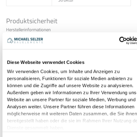
Produktsicherheit
Herstellerinformationen
Erü Sockelleisten
Monika Guldenschuh
Colmarer Straße 10
79576 Weil am Rhein
Tel. 07621-1690489
Diese Webseite verwendet Cookies
m.guldenschuh@erue.de
https://www.erue.de
Wir verwenden Cookies, um Inhalte und Anzeigen zu
personalisieren, Funktionen für soziale Medien anbieten zu
Es gibt noch keine Rezensionen.
können und die Zugriffe auf unsere Website zu analysieren.
Außerdem geben wir Informationen zu Ihrer Verwendung uns
Nur angemeldete Kunden, die dieses Produkt gekauft haben,
dürfen eine Rezension abgeben.
Website an unsere Partner für soziale Medien, Werbung und
Analysen weiter. Unsere Partner führen diese Informationen
möglicherweise mit weiteren Daten zusammen, die Sie ihne
bereitgestellt haben oder die sie im Rahmen Ihrer Nutzung d
Das könnte dir auch gefallen …
Dienste gesammelt haben.
Dieses
Dieses