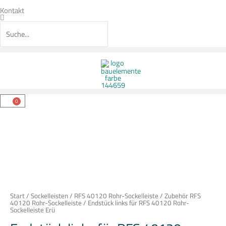
Zum
Inhalt
Kontakt
springen
Suche
Suche
0
Warenkorb
Endstück
links
für
RFS
40120
Rohr-
Sockelleiste
Erü
Menge
Start
/
Sockelleisten
/
RFS 40120 Rohr-Sockelleiste
/
Zubehör RFS
40120 Rohr-Sockelleiste
/ Endstück links für RFS 40120 Rohr-
Sockelleiste Erü