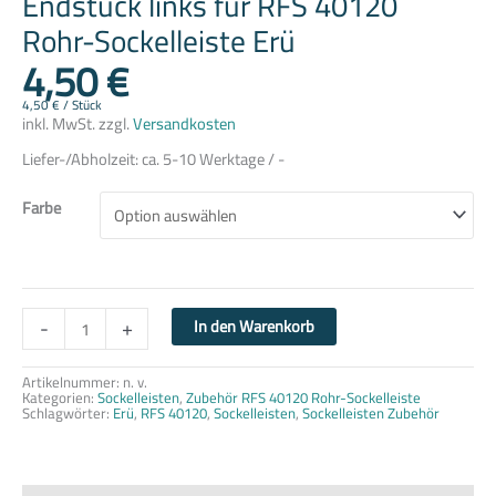
Endstück links für RFS 40120
Rohr-Sockelleiste Erü
4,50
€
4,50
€
/
Stück
inkl. MwSt.
zzgl.
Versandkosten
Liefer-/Abholzeit:
ca. 5-10 Werktage / -
Farbe
-
+
In den Warenkorb
Artikelnummer:
n. v.
Kategorien:
Sockelleisten
,
Zubehör RFS 40120 Rohr-Sockelleiste
Schlagwörter:
Erü
,
RFS 40120
,
Sockelleisten
,
Sockelleisten Zubehör