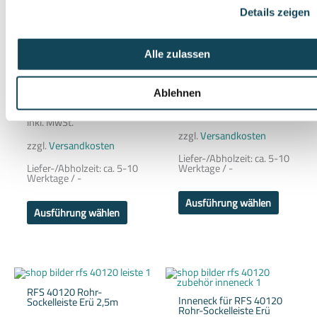
Produkt
Produkt
Details zeigen
weist
weist
Endstück rechts für RFS
Außeneck für RFS 40120
mehrere
mehrere
40120 Rohr-Sockelleiste
Rohr-Sockelleiste Erü
Varianten
Variante
Erü
auf.
auf.
4,50
€
Alle zulassen
Die
Die
4,50
€
Optionen
Optione
können
können
4,50
€
auf
auf
4,50
€
Ablehnen
/
Stück
der
der
/
Stück
Produktseite
Produkts
inkl. MwSt.
gewählt
gewählt
inkl. MwSt.
werden
werden
zzgl.
Versandkosten
zzgl.
Versandkosten
Liefer-/Abholzeit:
ca. 5-10
Liefer-/Abholzeit:
ca. 5-10
Werktage / -
Werktage / -
Ausführung wählen
Ausführung wählen
Dieses
Dieses
Produkt
Produkt
weist
weist
RFS 40120 Rohr-
Inneneck für RFS 40120
mehrere
mehrere
Sockelleiste Erü 2,5m
Rohr-Sockelleiste Erü
Varianten
Variante