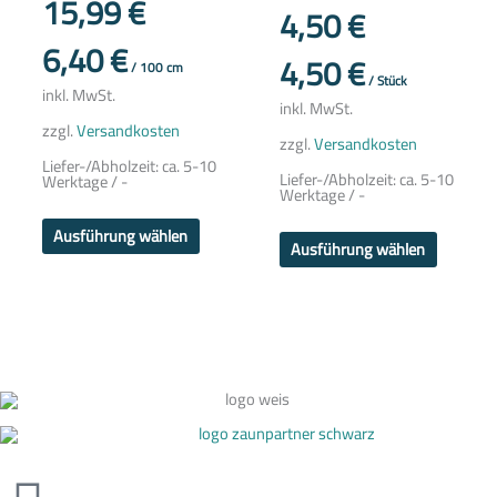
15,99
€
auf.
auf.
4,50
€
Die
Die
Optionen
Optione
6,40
€
können
können
4,50
€
auf
auf
/
100
cm
/
Stück
der
der
inkl. MwSt.
Produktseite
Produkts
inkl. MwSt.
gewählt
gewählt
zzgl.
Versandkosten
werden
werden
zzgl.
Versandkosten
Liefer-/Abholzeit:
ca. 5-10
Liefer-/Abholzeit:
ca. 5-10
Werktage / -
Werktage / -
Ausführung wählen
Ausführung wählen