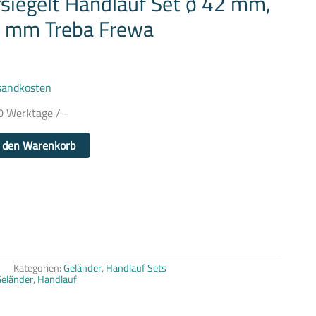
siegelt Handlauf Set ø 42 mm,
0 mm Treba Frewa
sandkosten
0 Werktage / -
n den Warenkorb
2
Kategorien:
Geländer
,
Handlauf Sets
eländer
,
Handlauf