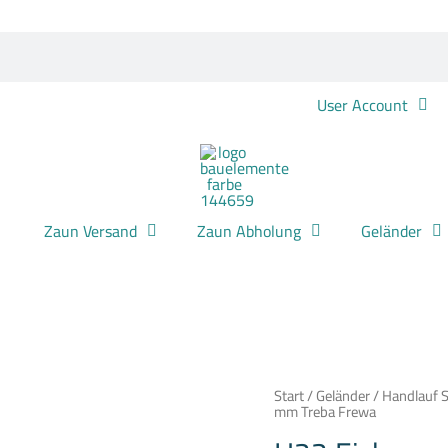
User Account
Zaun Versand
Zaun Abholung
Geländer
H22
Start
/
Geländer
/
Handlauf S
Eiche
mm Treba Frewa
versiegelt
Handlauf