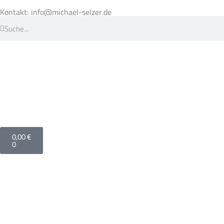
Zum
Inhalt
Kontakt: info@michael-selzer.de
springen
Suche
Suche
Warenkorb
0,00
€
0