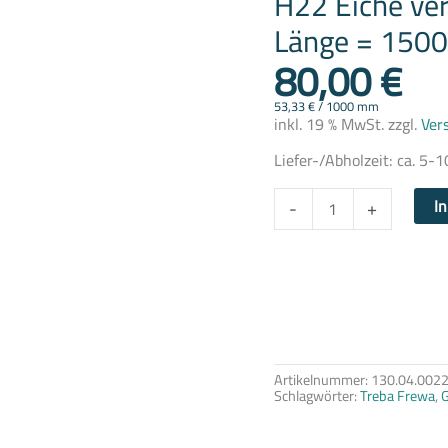
H22 Eiche ver
Set
ø
Länge = 150
42
80,00
€
mm,
Länge
=
1500
53,33
€
/
1000
mm
mm
inkl. 19 % MwSt.
zzgl.
Ver
Treba
Frewa
Liefer-/Abholzeit:
ca. 5-1
Menge
I
-
+
Artikelnummer:
130.04.002
Schlagwörter:
Treba Frewa
,
G